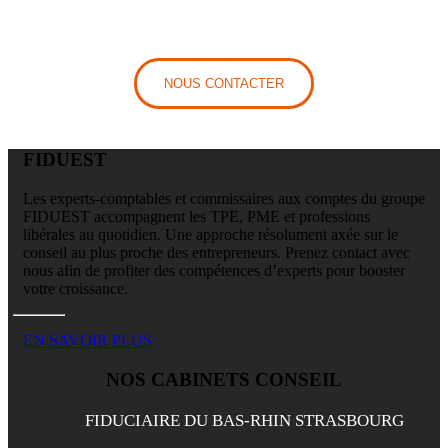
NOUS CONTACTER
FIDUEST
Les experts-comptables et commissaires aux comptes du groupe
FIDUEST accompagnent les TPE, PME et professions
libérales au quotidien. Une approche résolument axée sur le
conseil au plus proche des entrepreneurs. Prenez contact avec
nous afin de profiter des compétences d’experts pour booster
votre croissance.
EN SAVOIR PLUS
NOS CABINETS CONSEIL
FIDUCIAIRE DU BAS-RHIN STRASBOURG