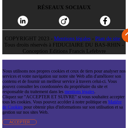
RÉSEAUX SOCIAUX
COPYRIGHT 2023 -
Mentions légales
-
Plan de site
-
Tous droits réservés à FIDUCIAIRE DU BAS-RHIN -
Conception Editions Francis Lefebvre
Nous utilisons nos propres cookies et ceux de tiers pour analyser nos
services et votre navigation sur notre site Web afin d'améliorer son
contenu et de fournir un meilleur service à travers celui-ci. Vous
pouvez consulter les coordonnées du propriétaire du site et
responsable du traitement dans les
mentions légales
.
Cliquez sur "ACCEPTER ET SUIVRE" si vous souhaitez accepter
tous les cookies. Vous pouvez accéder à notre politique en
Matière
de Cookies
pour obtenir plus d'informations sur son utilisation et sa
gestion sur nos sites Web.
ACCEPTER