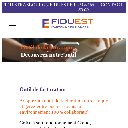
FIDU.STRASBOURG@FIDUEST.FR
03 88 65
CONTACT
69 00
Outil de facturation
Découvrez notre outil
Outil de facturation
Adoptez un outil de facturation ultra simple
et gérez votre business dans un
environnement 100% collaboratif
Grâce à son fonctionnement Cloud,